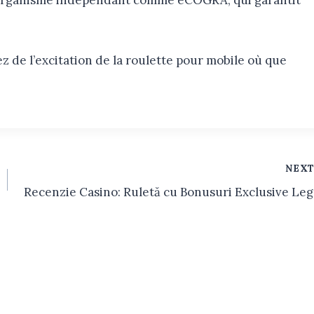
’un organisme indépendant comme eCOGRA, qui garantit
z de l’excitation de la roulette pour mobile où que
NEX
Recenzie Casino: Ruletă cu Bonusuri Exclusive Leg