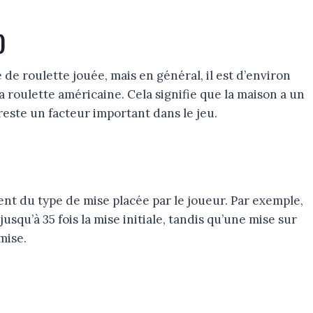
)
 de roulette jouée, mais en général, il est d’environ
 roulette américaine. Cela signifie que la maison a un
reste un facteur important dans le jeu.
nt du type de mise placée par le joueur. Par exemple,
squ’à 35 fois la mise initiale, tandis qu’une mise sur
mise.