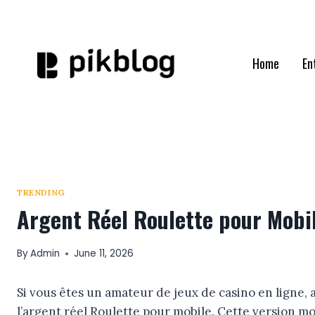
Skip
to
content
Home
En
TRENDING
Argent Réel Roulette pour Mobil
By
Admin
June 11, 2026
Si vous êtes un amateur de jeux de casino en ligne,
l’argent réel Roulette pour mobile. Cette version mo