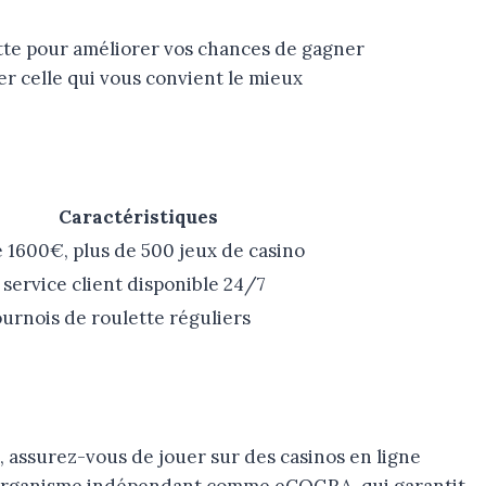
lette pour améliorer vos chances de gagner
er celle qui vous convient le mieux
Caractéristiques
1600€, plus de 500 jeux de casino
service client disponible 24/7
ournois de roulette réguliers
e, assurez-vous de jouer sur des casinos en ligne