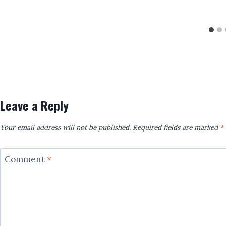
Leave a Reply
Your email address will not be published.
Required fields are marked
*
Comment
*