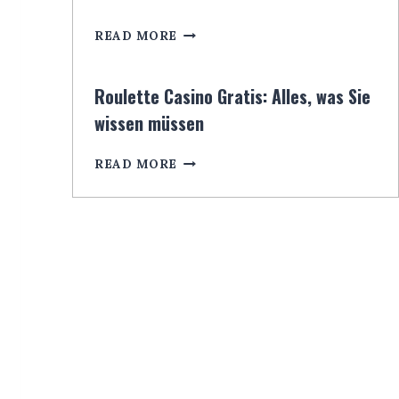
CU
BONUSURI
READ MORE
EXCLUSIVE
LEGALA
Roulette Casino Gratis: Alles, was Sie
wissen müssen
ROULETTE
READ MORE
CASINO
GRATIS:
ALLES,
WAS
SIE
WISSEN
MÜSSEN