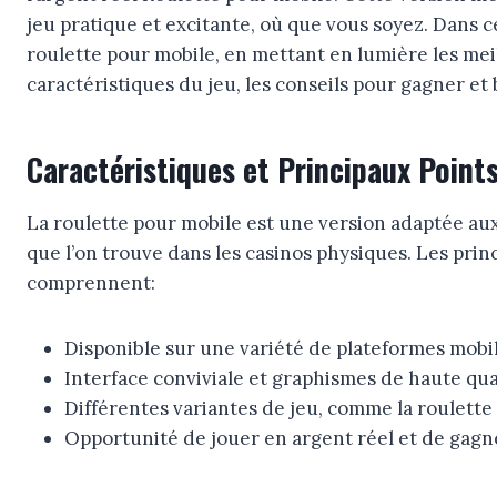
jeu pratique et excitante, où que vous soyez. Dans c
roulette pour mobile, en mettant en lumière
les mei
caractéristiques du jeu, les conseils pour gagner et 
Caractéristiques et Principaux Points
La roulette pour mobile est une version adaptée aux
que l’on trouve dans les casinos physiques. Les prin
comprennent:
Disponible sur une variété de plateformes mobil
Interface conviviale et graphismes de haute qu
Différentes variantes de jeu, comme la roulett
Opportunité de jouer en argent réel et de gagne